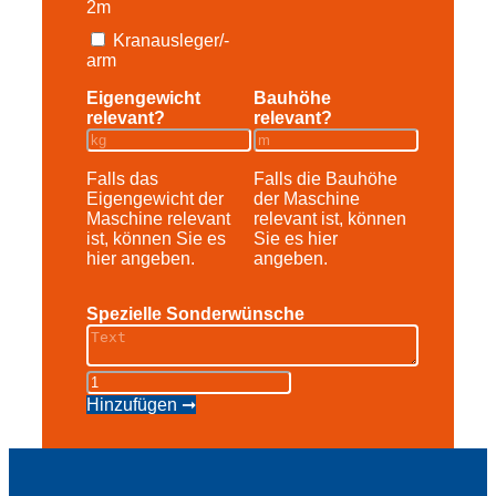
2m
Kranausleger/-
arm
Eigengewicht
Bauhöhe
relevant?
relevant?
Falls das
Falls die Bauhöhe
Eigengewicht der
der Maschine
Maschine relevant
relevant ist, können
ist, können Sie es
Sie es hier
hier angeben.
angeben.
Spezielle Sonderwünsche
Teleskopstapler
TSR
Hinzufügen ➞
2550
Menge