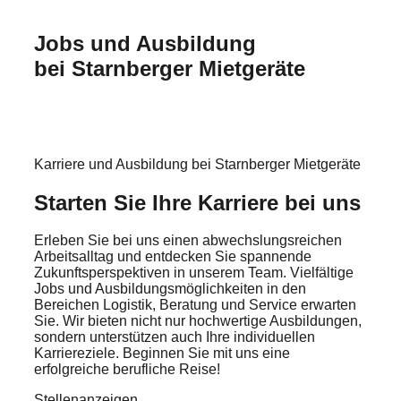
Arbeitsbühnen
StaMi Bedienerschulung
Über uns
Jobs und Ausbildung
Stapler
IPAF-Schulung
Karriere / Ausbildung
bei Starnberger Mietgeräte
Spezialgeräte
Bedienerschulung Frontstapler
Teleskopstaplerschulung
Jährliche Unterweisung
Karriere und Ausbildung bei Starnberger Mietgeräte
Starten Sie Ihre Karriere bei uns
Erleben Sie bei uns einen abwechslungsreichen
Arbeitsalltag und entdecken Sie spannende
Zukunftsperspektiven in unserem Team. Vielfältige
Jobs und Ausbildungsmöglichkeiten in den
Bereichen Logistik, Beratung und Service erwarten
Sie. Wir bieten nicht nur hochwertige Ausbildungen,
sondern unterstützen auch Ihre individuellen
Karriereziele. Beginnen Sie mit uns eine
erfolgreiche berufliche Reise!
Stellenanzeigen