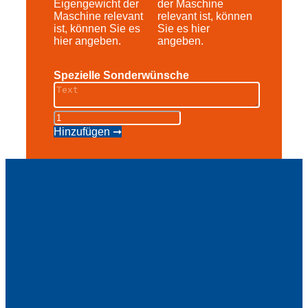
Eigengewicht der
der Maschine
Maschine relevant
relevant ist, können
ist, können Sie es
Sie es hier
hier angeben.
angeben.
Spezielle Sonderwünsche
Teleskopbühne
AB
Hinzufügen ➞
20
Menge